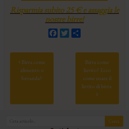
Risparmia subito 25 € e assaggia le
nostre birre!
Facebook
Twitter
Condividi
Post navigation
Birra come
Birra come
alimento o
lievito? Ecco
bevanda?
come usare il
lievito di birra