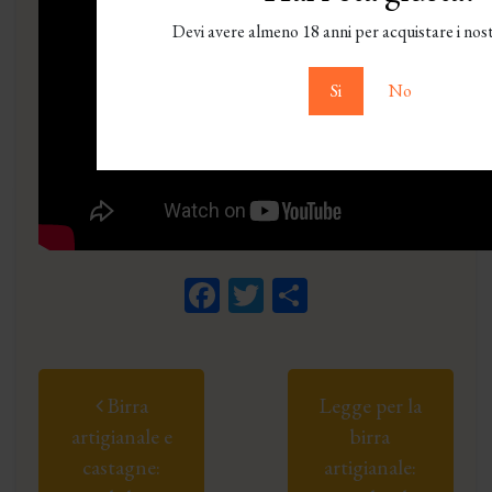
Devi avere almeno 18 anni per acquistare i nost
Si
No
Facebook
Twitter
Condividi
Post navigation
Birra
Legge per la
artigianale e
birra
castagne:
artigianale: