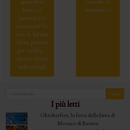
quale birra
cosa dice la
bere con
normativa
questi frutti
autunnali? Se
non lo hai mai
fatto, provare
per credere….
ma con alcuni
utili consigli!
I più letti
Oktoberfest, la festa della birra di
Monaco di Baviera