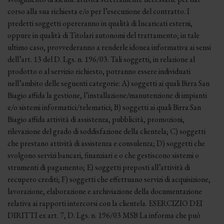
corso alla sua richiesta e/o per l’esecuzione del contratto. I
predetti soggetti opereranno in qualità di Incaricati esterni,
oppure in qualità di Titolari autonomi del trattamento; in tale
ultimo caso, provvederanno a renderle idonea informativa ai sensi
dell’art. 13 del D. Lgs. n. 196/03. Tali soggetti, in relazione al
prodotto o al servizio richiesto, potranno essere individuati
nell’ambito delle seguenti categorie: A) soggetti ai quali Birra San
Biagio affida la gestione, l’installazione/manutenzione di impianti
e/o sistemi informatici/telematici; B) soggetti ai quali Birra San
Biagio affida attività di assistenza, pubblicità, promozioni,
rilevazione del grado di soddisfazione della clientela; C) soggetti
che prestano attività di assistenza e consulenza; D) soggetti che
svolgono servizi bancari, finanziari e o che gestiscono sistemi o
strumenti di pagamento; E) soggetti preposti all’attività di
recupero crediti; F) soggetti che effettuano servizi di acquisizione,
lavorazione, elaborazione e archiviazione della documentazione
relativa ai rapporti intercorsi con la clientela. ESERCIZIO DEI
DIRITTI ex art. 7, D. Lgs. n. 196/03 MSB La informa che può