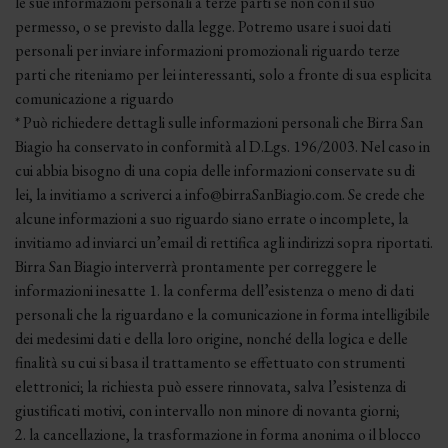
le sue informazioni personali a terze parti se non con il suo
permesso, o se previsto dalla legge. Potremo usare i suoi dati
personali per inviare informazioni promozionali riguardo terze
parti che riteniamo per lei interessanti, solo a fronte di sua esplicita
comunicazione a riguardo
* Può richiedere dettagli sulle informazioni personali che Birra San
Biagio ha conservato in conformità al D.Lgs. 196/2003. Nel caso in
cui abbia bisogno di una copia delle informazioni conservate su di
lei, la invitiamo a scriverci a info@birraSanBiagio.com. Se crede che
alcune informazioni a suo riguardo siano errate o incomplete, la
invitiamo ad inviarci un’email di rettifica agli indirizzi sopra riportati.
Birra San Biagio interverrà prontamente per correggere le
informazioni inesatte 1. la conferma dell’esistenza o meno di dati
personali che la riguardano e la comunicazione in forma intelligibile
dei medesimi dati e della loro origine, nonché della logica e delle
finalità su cui si basa il trattamento se effettuato con strumenti
elettronici; la richiesta può essere rinnovata, salva l’esistenza di
giustificati motivi, con intervallo non minore di novanta giorni;
2. la cancellazione, la trasformazione in forma anonima o il blocco