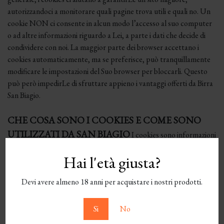
autorizzandoci a monitorare quali pagine trova utili e quali no. Un
cookie NON ci consente in alcun modo l’accesso al suo computer
o ad altre informazioni riguardo a Lei, a parte i dati che decide di
condividere con noi. La maggior parte dei browser accettano i
cookies automaticamente, ma se preferisce, può tranquillamente
modificare le impostazioni del Suo browser per bloccarli. Questo
può però impedirLe di sfruttare appieno i vantaggi offerti da Birra
San Biagio.
CHE COSA SONO I COOKIES E COME SONO
UTILIZZATI DA SAN BIAGIO
I cookies sono informazioni
salvate sul disco fisso del Suo PC e che sono inviate dal Suo browser
Hai l'età giusta?
a un Web server e che si riferiscono al Suo utilizzo della rete. Di
conseguenza, permetto-no di conoscere i servizi, i siti frequentati e
Devi avere almeno 18 anni per acquistare i nostri prodotti.
le opzioni che, navigando in rete, sono state manifestate. Queste
informazioni non sono, quindi, fornite spontaneamente e
direttamente, ma lasciano traccia I dati rilevati attraverso i cookies
Si
No
saranno utilizzati per esigenze di carattere tecnico, al fine di