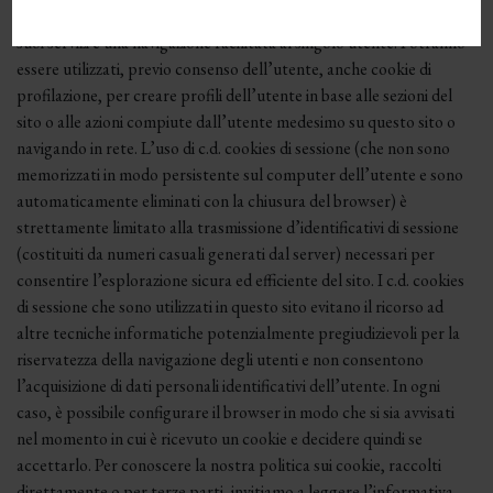
garantire un più agevole, immediato e rapido accesso al sito e ai
suoi servizi e una navigazione facilitata al singolo utente. Potranno
essere utilizzati, previo consenso dell’utente, anche cookie di
profilazione, per creare profili dell’utente in base alle sezioni del
sito o alle azioni compiute dall’utente medesimo su questo sito o
navigando in rete. L’uso di c.d. cookies di sessione (che non sono
memorizzati in modo persistente sul computer dell’utente e sono
automaticamente eliminati con la chiusura del browser) è
strettamente limitato alla trasmissione d’identificativi di sessione
(costituiti da numeri casuali generati dal server) necessari per
consentire l’esplorazione sicura ed efficiente del sito. I c.d. cookies
di sessione che sono utilizzati in questo sito evitano il ricorso ad
altre tecniche informatiche potenzialmente pregiudizievoli per la
riservatezza della navigazione degli utenti e non consentono
l’acquisizione di dati personali identificativi dell’utente. In ogni
caso, è possibile configurare il browser in modo che si sia avvisati
nel momento in cui è ricevuto un cookie e decidere quindi se
accettarlo. Per conoscere la nostra politica sui cookie, raccolti
direttamente o per terze parti, invitiamo a leggere l’informativa