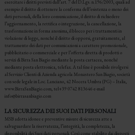
esercitare i diritti previsti dall’art. 7 del D.Lgs. n.196/2003, quali ad
esempio il diritto di ottenere la conferma dell’esistenza o meno dei
dati personali, della loro comunicazione, il diritto di richiedere
l’aggiornamento, la rettifica o integrazione, la cancellazione, la
trasformazione in forma anonima, il blocco per i trattamenti in
violazione di legge, nonché il diritto di opporsi, gratuitamente, al
trattamento dei dati per comunicazioni a carattere promozionale,
pubblicitario o commerciale e per l’offerta diretta di prodotti o
servizi di Birra San Biagio mediante la posta cartacea, nonché
mediante posta elettronica, telefax. A tal fine è possibile rivolgersi
al Servizio Clienti di Azienda agricola Monastero San Biagio, società
con sede legale in Loc. Lanciano, 42 Nocera Umbra (PG) – Italia,
www.BirraSanBiagio.com, tel+39 0742 813646 e-mail
info@birrasanbiagio.com
LA SICUREZZA DEI SUOI DATI PERSONALI
MSB adotta idonee e preventive misure di sicurezza atte a
salvaguardare la riservatezza, l’integrità, la completezza, la
disponibilità dei Suoi dati personali. Così come stabilito dai disposti