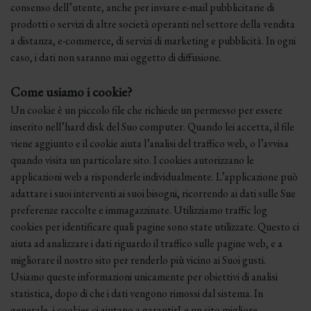
consenso dell’utente, anche per inviare e-mail pubblicitarie di
prodotti o servizi di altre società operanti nel settore della vendita
a distanza, e-commerce, di servizi di marketing e pubblicità. In ogni
caso, i dati non saranno mai oggetto di diffusione.
Come usiamo i cookie?
Un cookie è un piccolo file che richiede un permesso per essere
inserito nell’hard disk del Suo computer. Quando lei accetta, il file
viene aggiunto e il cookie aiuta l’analisi del traffico web, o l’avvisa
quando visita un particolare sito. I cookies autorizzano le
applicazioni web a risponderle individualmente. L’applicazione può
adattare i suoi interventi ai suoi bisogni, ricorrendo ai dati sulle Sue
preferenze raccolte e immagazzinate. Utilizziamo traffic log
cookies per identificare quali pagine sono state utilizzate. Questo ci
aiuta ad analizzare i dati riguardo il traffico sulle pagine web, e a
migliorare il nostro sito per renderlo più vicino ai Suoi gusti.
Usiamo queste informazioni unicamente per obiettivi di analisi
statistica, dopo di che i dati vengono rimossi dal sistema. In
generale, i cookies ci aiutano a garantirLe un sito migliore,