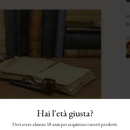
co
Bi
to sulla birra? Scommettiamo invece che,
Hai l'età giusta?
nato, ci sono ancora molte cose che devi
Devi avere almeno 18 anni per acquistare i nostri prodotti.
lcuni dei libri sulla birra consigliati in