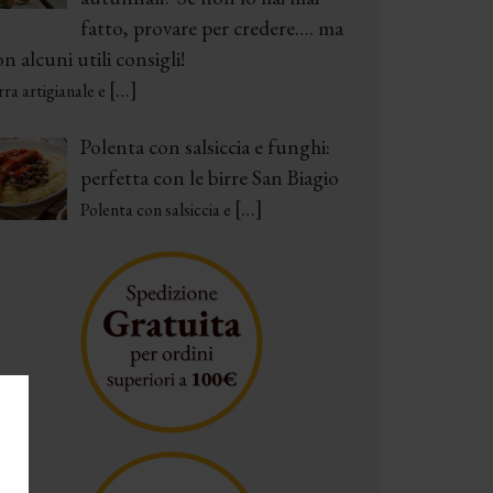
fatto, provare per credere…. ma
n alcuni utili consigli!
[…]
rra artigianale e
Polenta con salsiccia e funghi:
perfetta con le birre San Biagio
[…]
Polenta con salsiccia e