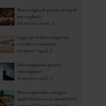
Birra artigianale per bar: le regole
per sceglierla
[…]
Hai un locale e ti stai
Legge per la birra artigianale:
cosa dice la normativa
[…]
Hai digitato “legge
Birra artigianale quando
imbottigliare?
[…]
Se ami gustare solo
Birra artigianale e castagne:
quale birra bere con questi frutti
autunnali? Se non lo hai mai