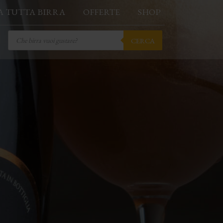
A TUTTA BIRRA
OFFERTE
SHOP
Products
CERCA
search