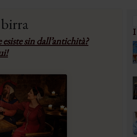
 birra
I
 esiste sin dall’antichità?
ui!