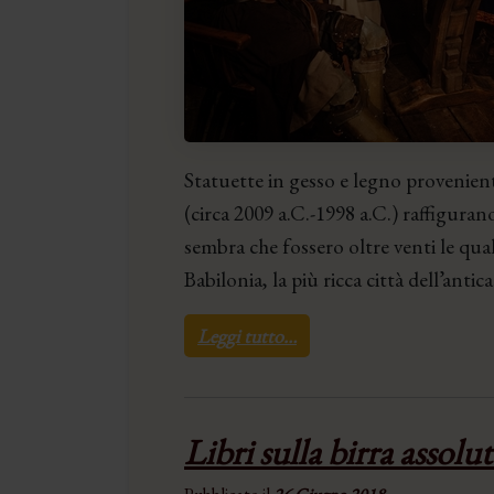
Statuette in gesso e legno provenienti
(circa 2009 a.C.-1998 a.C.) raffigurano
sembra che fossero oltre venti le qual
Babilonia, la più ricca città dell’ant
Leggi tutto…
Libri sulla birra assol