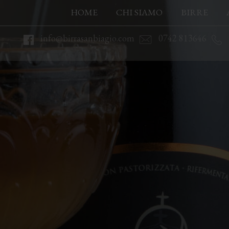
HOME
CHI SIAMO
BIRRE
info@birrasanbiagio.com
0742 813646