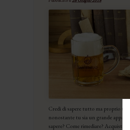
Pubblicato il
26 Giugno 2018
Credi di sapere tutto ma proprio tut
nonostante tu sia un grande appassio
sapere? Come rimediare? Acquistando a