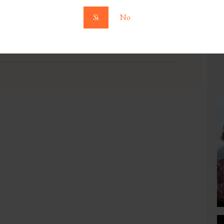
Si
No