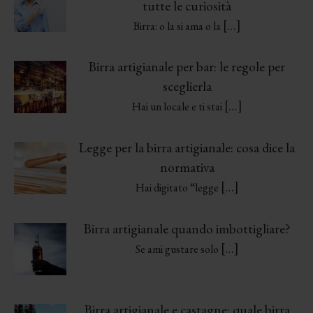
tutte le curiosità
[…]
Birra: o la si ama o la
Birra artigianale per bar: le regole per
sceglierla
[…]
Hai un locale e ti stai
Legge per la birra artigianale: cosa dice la
normativa
[…]
Hai digitato “legge
Birra artigianale quando imbottigliare?
[…]
Se ami gustare solo
Birra artigianale e castagne: quale birra