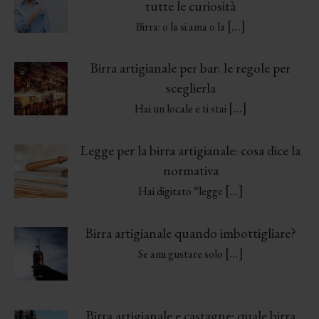
tutte le curiosità
[…]
Birra: o la si ama o la
Birra artigianale per bar: le regole per
sceglierla
[…]
Hai un locale e ti stai
Legge per la birra artigianale: cosa dice la
normativa
[…]
Hai digitato “legge
Birra artigianale quando imbottigliare?
[…]
Se ami gustare solo
Birra artigianale e castagne: quale birra