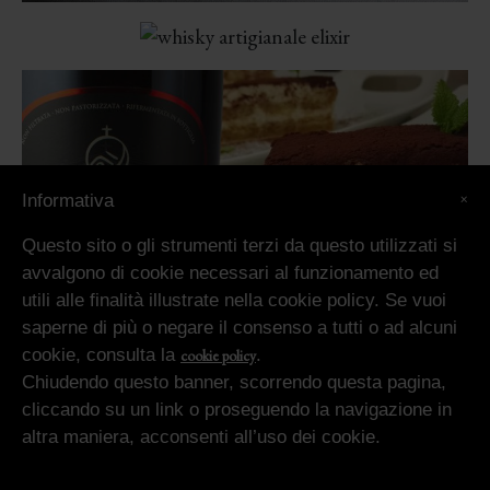
×
Informativa
Questo sito o gli strumenti terzi da questo utilizzati si
avvalgono di cookie necessari al funzionamento ed
utili alle finalità illustrate nella cookie policy. Se vuoi
saperne di più o negare il consenso a tutti o ad alcuni
Utilizziamo i cookie sul nostro sito Web per offrirti l'esperienza più
cookie, consulta la
.
cookie policy
pertinente ricordando le tue preferenze e ripetendo le visite. Cliccando su
"Accetta tutto", acconsenti all'uso di TUTTI i cookie. Tuttavia, puoi
Chiudendo questo banner, scorrendo questa pagina,
visitare "Impostazioni cookie" per fornire un consenso controllato.
cliccando su un link o proseguendo la navigazione in
altra maniera, acconsenti all’uso dei cookie.
Cookie Settings
Accetta Tutto