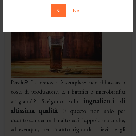
mais
Si
No
altri cerali meno costosi.
Perché? La risposta è semplice: per abbassare i
costi di produzione. E i birrifici e microbirrifici
ingredienti di
artigianali? Scelgono solo
altissima qualità
. E questo non solo per
quanto concerne il malto ed il luppolo ma anche,
ad esempio, per quanto riguarda i lieviti e gli