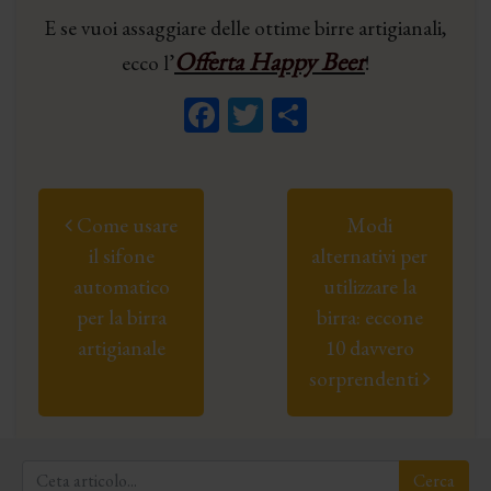
E se vuoi assaggiare delle ottime birre artigianali,
Offerta Happy Beer
ecco l’
!
Facebook
Twitter
Condividi
Post navigation
Come usare
Modi
il sifone
alternativi per
automatico
utilizzare la
per la birra
birra: eccone
artigianale
10 davvero
sorprendenti