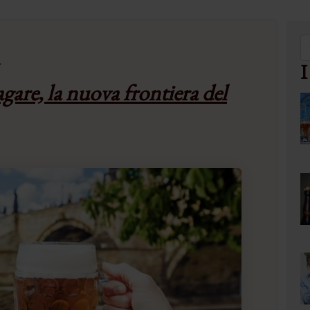
a
I
agare, la nuova frontiera del