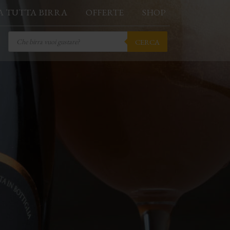
A TUTTA BIRRA
OFFERTE
SHOP
Products
CERCA
search