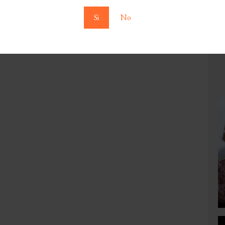
Si
No