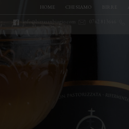
HOME
CHI SIAMO
BIRRE
info@birrasanbiagio.com
0742 813646