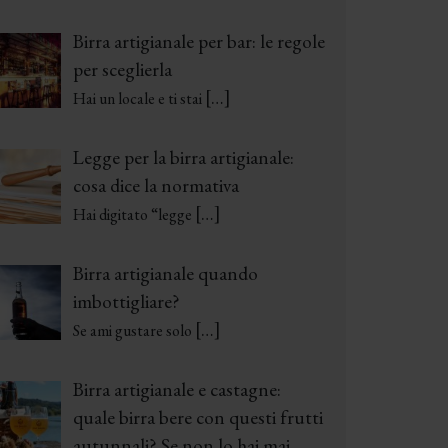
Birra artigianale per bar: le regole
per sceglierla
[…]
Hai un locale e ti stai
Legge per la birra artigianale:
cosa dice la normativa
[…]
Hai digitato “legge
Birra artigianale quando
imbottigliare?
[…]
Se ami gustare solo
Birra artigianale e castagne:
quale birra bere con questi frutti
autunnali? Se non lo hai mai