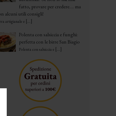
fatto, provare per credere…. ma
n alcuni utili consigli!
[…]
rra artigianale e
Polenta con salsiccia e funghi:
perfetta con le birre San Biagio
[…]
Polenta con salsiccia e