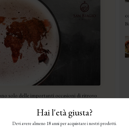
co
Bi
no solo delle importanti occasioni di ritrovo
iù… Pronto a scoprirle? […]
Hai l'età giusta?
Devi avere almeno 18 anni per acquistare i nostri prodotti.