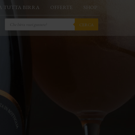
A TUTTA BIRRA
OFFERTE
SHOP
Products
CERCA
search