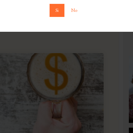
Si
No
 del mondo: l’elenco