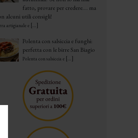
fatto, provare per credere…. ma
n alcuni utili consigli!
[…]
rra artigianale e
Polenta con salsiccia e funghi:
perfetta con le birre San Biagio
[…]
Polenta con salsiccia e