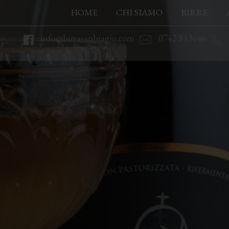
HOME
CHI SIAMO
BIRRE
info@birrasanbiagio.com
0742 813646