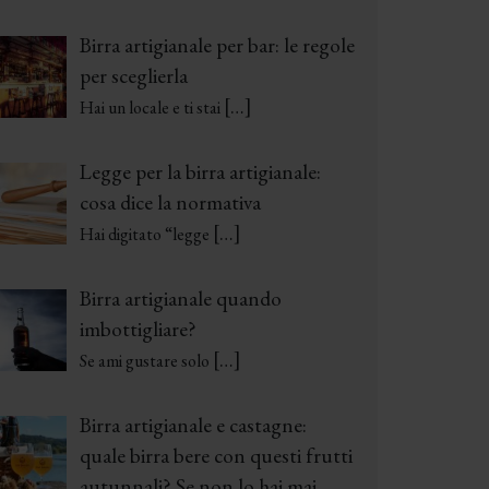
Birra artigianale per bar: le regole
per sceglierla
[…]
Hai un locale e ti stai
Legge per la birra artigianale:
cosa dice la normativa
[…]
Hai digitato “legge
Birra artigianale quando
imbottigliare?
[…]
Se ami gustare solo
Birra artigianale e castagne:
quale birra bere con questi frutti
autunnali? Se non lo hai mai