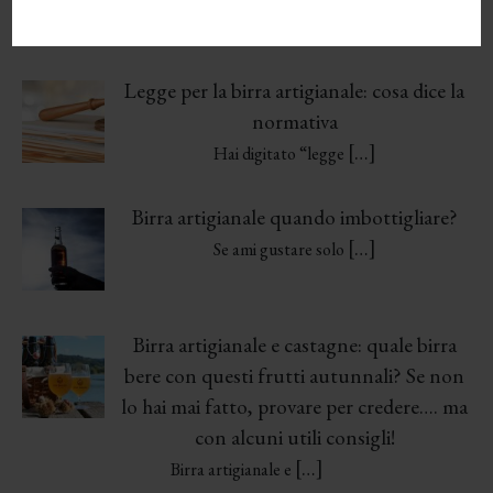
[…]
Hai un locale e ti stai
Legge per la birra artigianale: cosa dice la
normativa
[…]
Hai digitato “legge
Birra artigianale quando imbottigliare?
[…]
Se ami gustare solo
Birra artigianale e castagne: quale birra
bere con questi frutti autunnali? Se non
lo hai mai fatto, provare per credere…. ma
con alcuni utili consigli!
[…]
Birra artigianale e