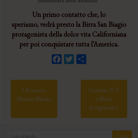
innamorata della Monasta.
”
Un primo contatto che, lo
speriamo, vedrà presto la Birra San Biagio
protagonista della dolce vita Californiana
per poi conquistare tutta l’America.
Facebook
Twitter
Condividi
Post navigation
Il nostro
Citröen 2CV
Mastro Birraio
e Birra
Artigianale