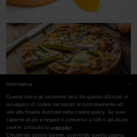
×
Informativa
Questo sito o gli strumenti terzi da questo utilizzati si
avvalgono di cookie necessari al funzionamento ed
utili alle finalità illustrate nella cookie policy. Se vuoi
saperne di più o negare il consenso a tutti o ad alcuni
Utilizziamo i cookie sul nostro sito Web per offrirti l'esperienza più
cookie, consulta la
.
cookie policy
pertinente ricordando le tue preferenze e ripetendo le visite. Cliccando su
"Accetta tutto", acconsenti all'uso di TUTTI i cookie. Tuttavia, puoi
Chiudendo questo banner, scorrendo questa pagina,