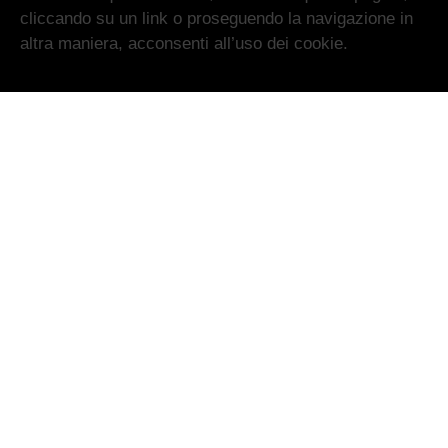
visitare "Impostazioni cookie" per fornire un consenso controllato.
cliccando su un link o proseguendo la navigazione in
altra maniera, acconsenti all’uso dei cookie.
Cookie Settings
Accetta Tutto