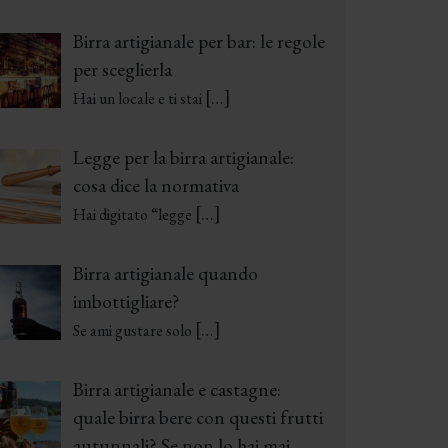
Birra artigianale per bar: le regole
per sceglierla
[…]
Hai un locale e ti stai
Legge per la birra artigianale:
cosa dice la normativa
[…]
Hai digitato “legge
Birra artigianale quando
imbottigliare?
[…]
Se ami gustare solo
Birra artigianale e castagne:
quale birra bere con questi frutti
autunnali? Se non lo hai mai