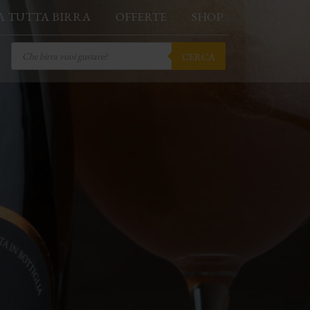
A TUTTA BIRRA
OFFERTE
SHOP
Products
CERCA
search