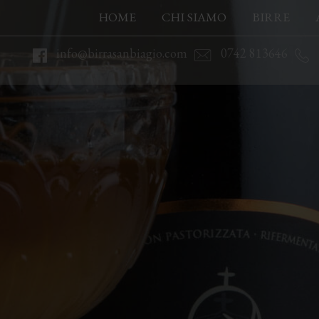
HOME
CHI SIAMO
BIRRE
info@birrasanbiagio.com
0742 813646