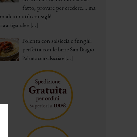
fatto, provare per credere…. ma
n alcuni utili consigli!
[…]
rra artigianale e
Polenta con salsiccia e funghi:
perfetta con le birre San Biagio
[…]
Polenta con salsiccia e