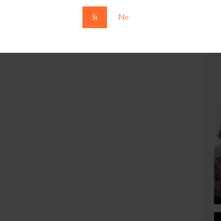
Si
No