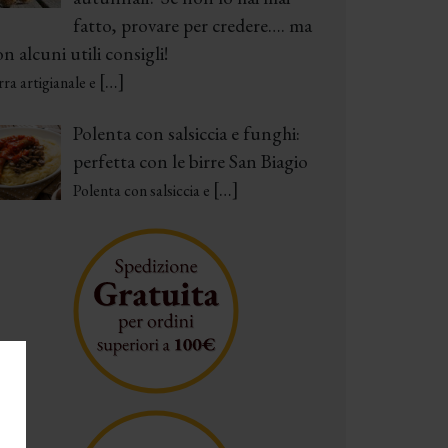
fatto, provare per credere…. ma
n alcuni utili consigli!
[…]
rra artigianale e
Polenta con salsiccia e funghi:
perfetta con le birre San Biagio
[…]
Polenta con salsiccia e