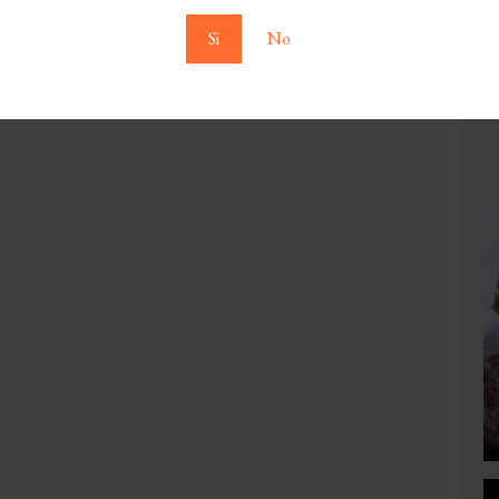
Si
No