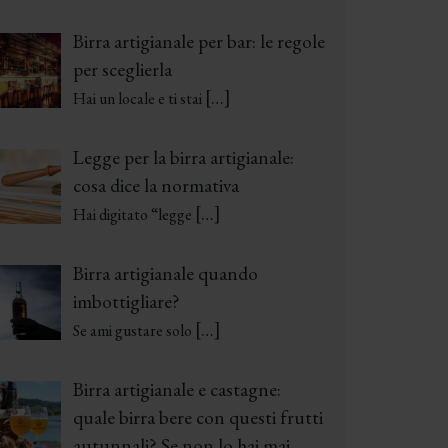
Birra artigianale per bar: le regole
per sceglierla
[…]
Hai un locale e ti stai
Legge per la birra artigianale:
cosa dice la normativa
[…]
Hai digitato “legge
Birra artigianale quando
imbottigliare?
[…]
Se ami gustare solo
Birra artigianale e castagne:
quale birra bere con questi frutti
autunnali? Se non lo hai mai