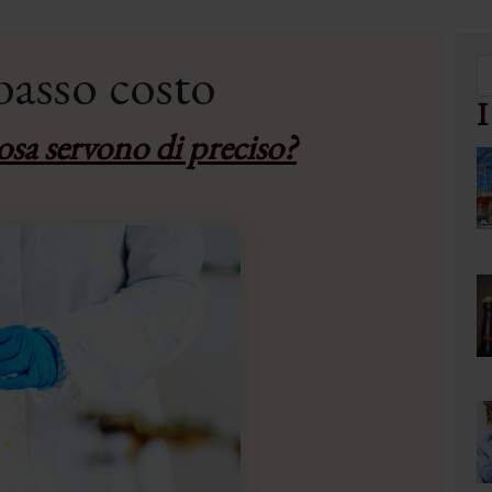
basso costo
I
cosa servono di preciso?