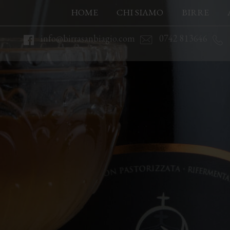
HOME
CHI SIAMO
BIRRE
info@birrasanbiagio.com
0742 813646