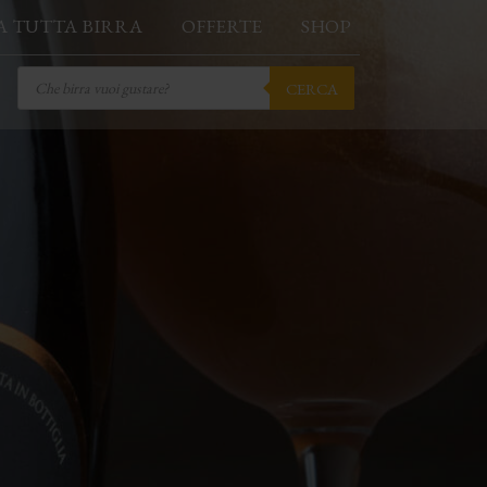
A TUTTA BIRRA
OFFERTE
SHOP
Products
CERCA
search