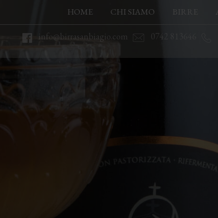
HOME
CHI SIAMO
BIRRE
info@birrasanbiagio.com
0742 813646