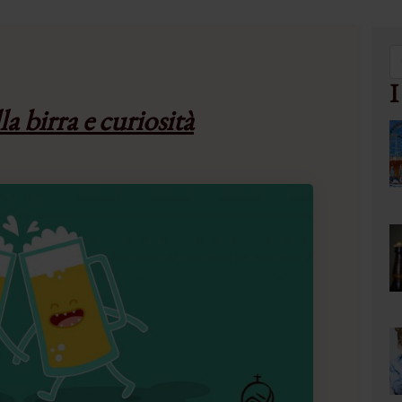
I
a birra e curiosità