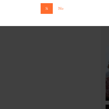
Si
No