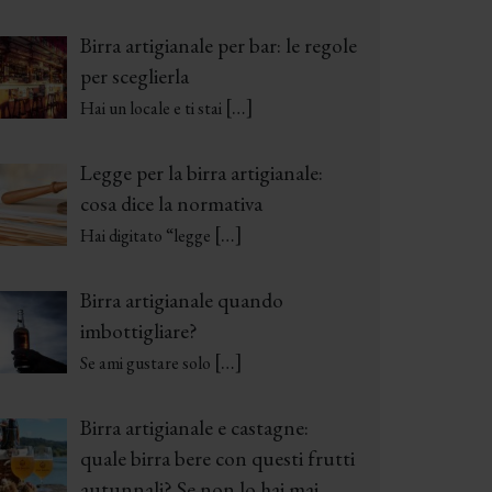
Birra artigianale per bar: le regole
per sceglierla
[…]
Hai un locale e ti stai
Legge per la birra artigianale:
cosa dice la normativa
[…]
Hai digitato “legge
Birra artigianale quando
imbottigliare?
[…]
Se ami gustare solo
Birra artigianale e castagne:
quale birra bere con questi frutti
autunnali? Se non lo hai mai