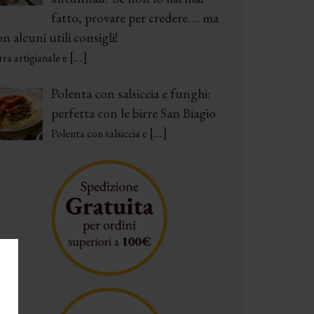
fatto, provare per credere…. ma
n alcuni utili consigli!
[…]
rra artigianale e
Polenta con salsiccia e funghi:
perfetta con le birre San Biagio
[…]
Polenta con salsiccia e