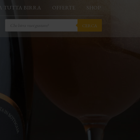
A TUTTA BIRRA
OFFERTE
SHOP
Products
CERCA
search