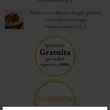
Birra artigianale e
Polenta con salsiccia e funghi: perfetta
con le birre San Biagio
[…]
Polenta con salsiccia e