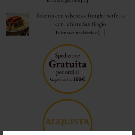
Birra artigianale e
Polenta con salsiccia e funghi: perfetta
con le birre San Biagio
[…]
Polenta con salsiccia e