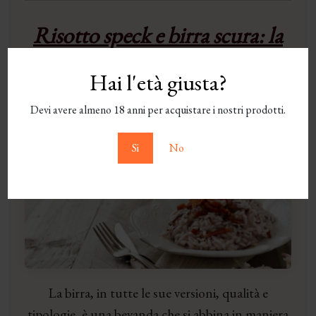
Risotto speck e birra scura: la
ricetta spiegata passo dopo
Hai l'età giusta?
passo
Devi avere almeno 18 anni per acquistare i nostri prodotti.
Pubblicato il
22 Febbraio 2019
Si
No
La birra, in tutte le sue versioni, qualità e
tipologie, è una bevanda che si abbina in maniera