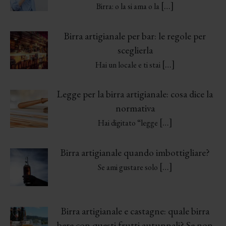
[…]
Birra: o la si ama o la
Birra artigianale per bar: le regole per
sceglierla
[…]
Hai un locale e ti stai
Legge per la birra artigianale: cosa dice la
normativa
[…]
Hai digitato “legge
Birra artigianale quando imbottigliare?
[…]
Se ami gustare solo
Birra artigianale e castagne: quale birra
bere con questi frutti autunnali? Se non