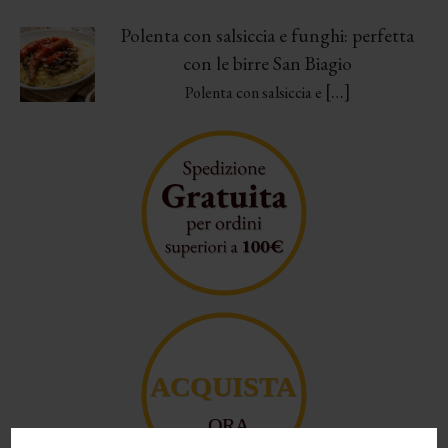
Polenta con salsiccia e funghi: perfetta
con le birre San Biagio
[…]
Polenta con salsiccia e