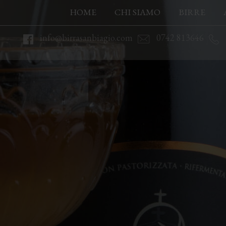
HOME
CHI SIAMO
BIRRE
info@birrasanbiagio.com
0742 813646