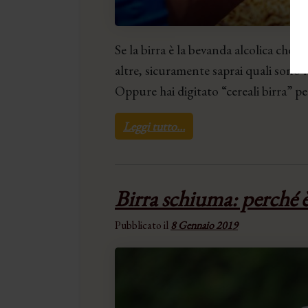
Se la birra è la bevanda alcolica che 
altre, sicuramente saprai quali sono 
Oppure hai digitato “cereali birra” pe
Leggi tutto…
Birra schiuma: perché è 
Pubblicato il
8 Gennaio 2019