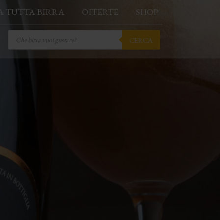
A TUTTA BIRRA
OFFERTE
SHOP
Products
CERCA
search