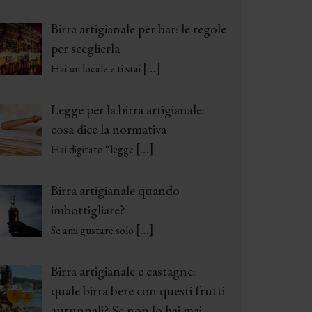
Birra artigianale per bar: le regole
per sceglierla
[…]
Hai un locale e ti stai
Legge per la birra artigianale:
cosa dice la normativa
[…]
Hai digitato “legge
Birra artigianale quando
imbottigliare?
[…]
Se ami gustare solo
Birra artigianale e castagne:
quale birra bere con questi frutti
autunnali? Se non lo hai mai