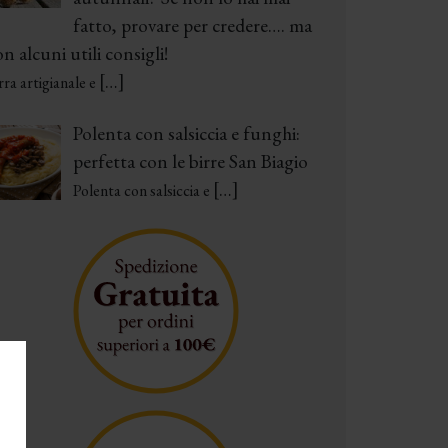
fatto, provare per credere…. ma
n alcuni utili consigli!
[…]
rra artigianale e
Polenta con salsiccia e funghi:
perfetta con le birre San Biagio
[…]
Polenta con salsiccia e