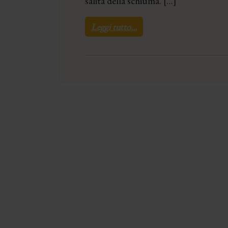
salita della schiuma. […]
Leggi tutto…