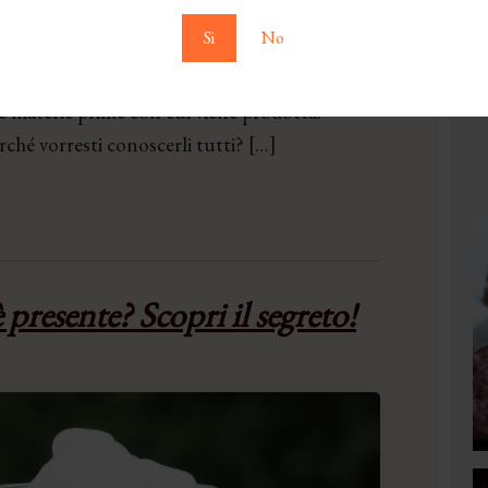
Si
No
consumi con maggiore piacere rispetto alle
le materie prime con cui viene prodotta.
rché vorresti conoscerli tutti? […]
presente? Scopri il segreto!