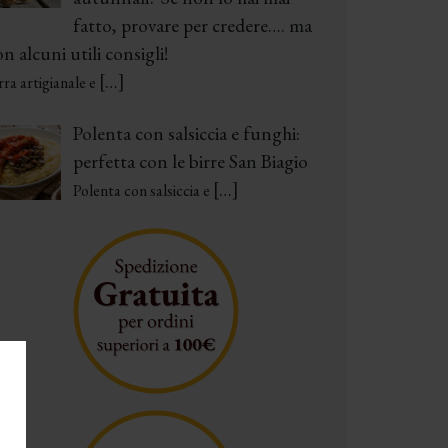
fatto, provare per credere…. ma
n alcuni utili consigli!
[…]
rra artigianale e
Polenta con salsiccia e funghi:
perfetta con le birre San Biagio
[…]
Polenta con salsiccia e