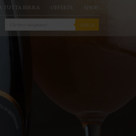
A TUTTA BIRRA
OFFERTE
SHOP
Products
CERCA
search