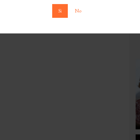
Si
No