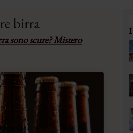
re birra
I
irra sono scure? Mistero