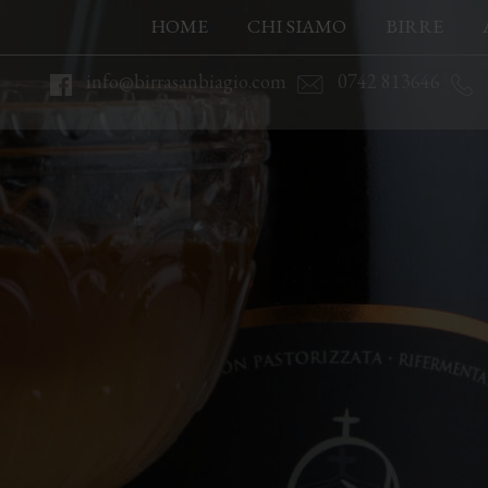
HOME
CHI SIAMO
BIRRE
info@birrasanbiagio.com
0742 813646