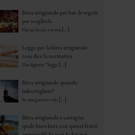
Birra artigianale per bar: le regole
per sceglierla
[…]
Hai un locale e ti stai
Legge per la birra artigianale:
cosa dice la normativa
[…]
Hai digitato “legge
Birra artigianale quando
imbottigliare?
[…]
Se ami gustare solo
Birra artigianale e castagne:
quale birra bere con questi frutti
autunnali? Se non lo hai mai