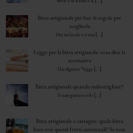
[…]
Birra: o la si ama o la
Birra artigianale per bar: le regole per
sceglierla
[…]
Hai un locale e ti stai
Legge per la birra artigianale: cosa dice la
normativa
[…]
Hai digitato “legge
Birra artigianale quando imbottigliare?
[…]
Se ami gustare solo
Birra artigianale e castagne: quale birra
bere con questi frutti autunnali? Se non