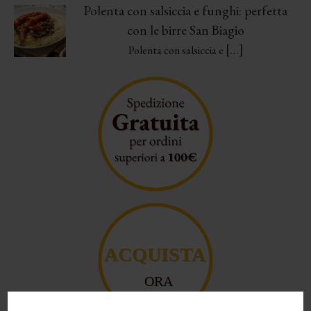
Polenta con salsiccia e funghi: perfetta
con le birre San Biagio
[…]
Polenta con salsiccia e