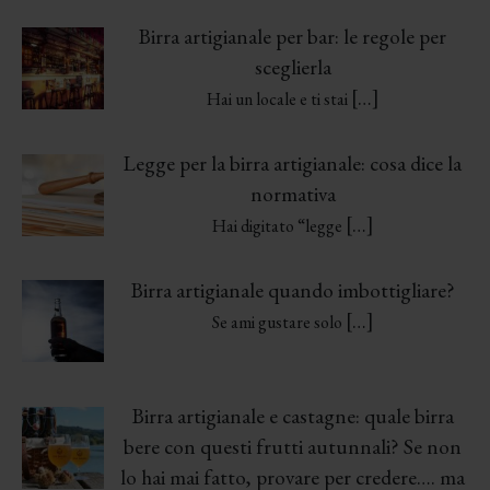
Birra artigianale per bar: le regole per
sceglierla
[…]
Hai un locale e ti stai
Legge per la birra artigianale: cosa dice la
normativa
[…]
Hai digitato “legge
Birra artigianale quando imbottigliare?
[…]
Se ami gustare solo
Birra artigianale e castagne: quale birra
bere con questi frutti autunnali? Se non
lo hai mai fatto, provare per credere…. ma