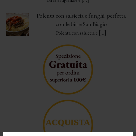
Birra artigianale e
Polenta con salsiccia e funghi: perfetta
con le birre San Biagio
[…]
Polenta con salsiccia e