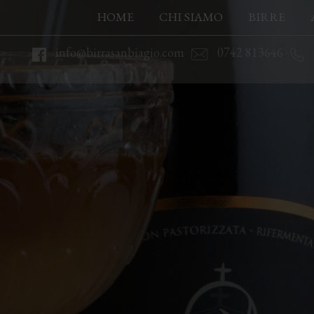
HOME
CHI SIAMO
BIRRE
info@birrasanbiagio.com
0742 813646