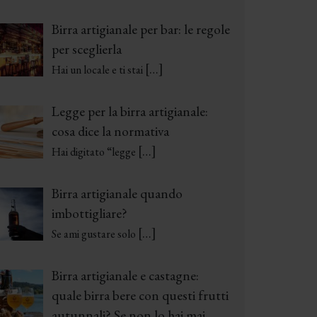
Birra artigianale per bar: le regole
per sceglierla
[…]
Hai un locale e ti stai
Legge per la birra artigianale:
cosa dice la normativa
[…]
Hai digitato “legge
Birra artigianale quando
imbottigliare?
[…]
Se ami gustare solo
Birra artigianale e castagne:
quale birra bere con questi frutti
autunnali? Se non lo hai mai