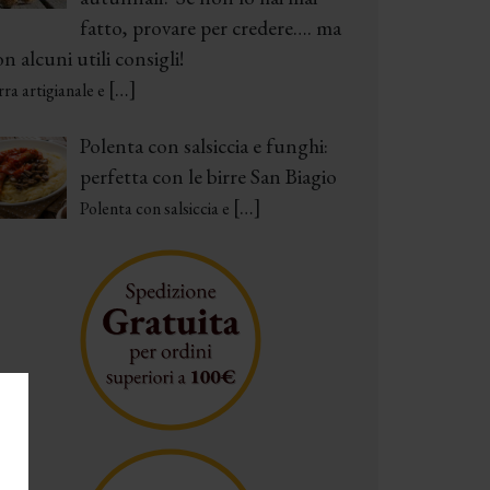
fatto, provare per credere…. ma
n alcuni utili consigli!
[…]
rra artigianale e
Polenta con salsiccia e funghi:
perfetta con le birre San Biagio
[…]
Polenta con salsiccia e