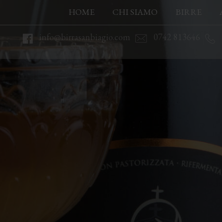
HOME
CHI SIAMO
BIRRE
info@birrasanbiagio.com
0742 813646