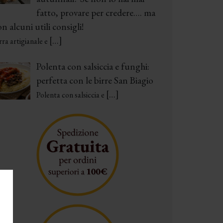
fatto, provare per credere…. ma
n alcuni utili consigli!
[…]
rra artigianale e
Polenta con salsiccia e funghi:
perfetta con le birre San Biagio
[…]
Polenta con salsiccia e