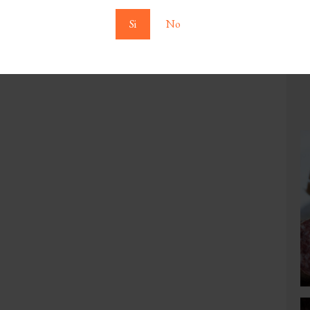
Si
No