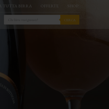
A TUTTA BIRRA
OFFERTE
SHOP
Products
CERCA
search