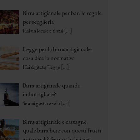
Birra artigianale per bar: le regole
per sceglierla
[…]
Hai un locale e ti stai
Legge per la birra artigianale:
cosa dice la normativa
[…]
Hai digitato “legge
Birra artigianale quando
imbottigliare?
[…]
Se ami gustare solo
Birra artigianale e castagne:
quale birra bere con questi frutti
autunnali? Se non lo hai mai