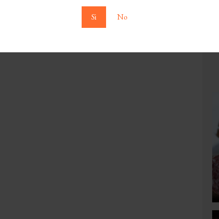
Si
No