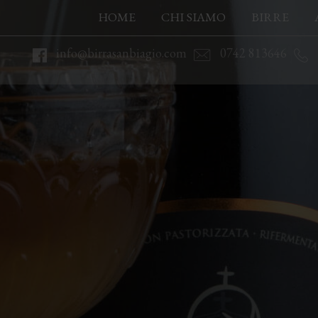
HOME
CHI SIAMO
BIRRE
info@birrasanbiagio.com
0742 813646