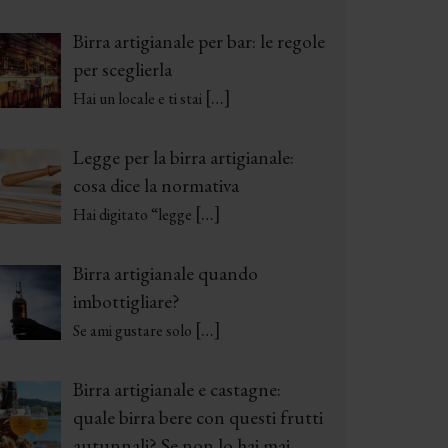
Birra artigianale per bar: le regole
per sceglierla
[…]
Hai un locale e ti stai
Legge per la birra artigianale:
cosa dice la normativa
[…]
Hai digitato “legge
Birra artigianale quando
imbottigliare?
[…]
Se ami gustare solo
Birra artigianale e castagne:
quale birra bere con questi frutti
autunnali? Se non lo hai mai