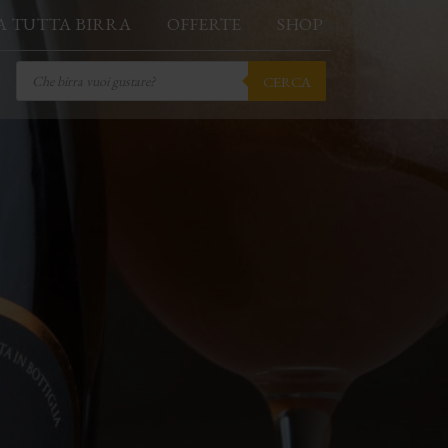
A TUTTA BIRRA
OFFERTE
SHOP
Products
CERCA
search