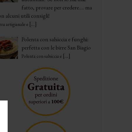
fatto, provare per credere…. ma
n alcuni utili consigli!
[…]
rra artigianale e
Polenta con salsiccia e funghi:
perfetta con le birre San Biagio
[…]
Polenta con salsiccia e