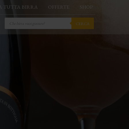
A TUTTA BIRRA
OFFERTE
SHOP
Products
CERCA
search