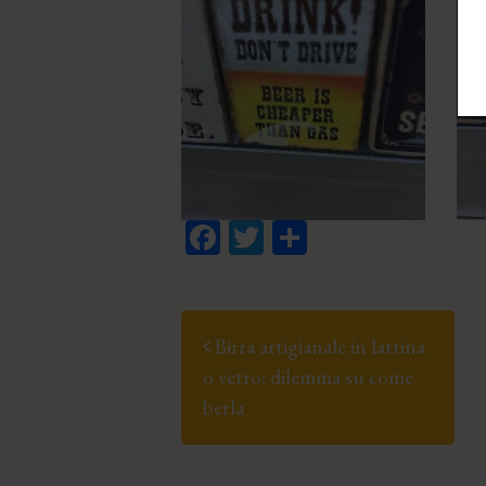
Facebook
Twitter
Condividi
Post navigation
Birra artigianale in lattina
o vetro: dilemma su come
berla