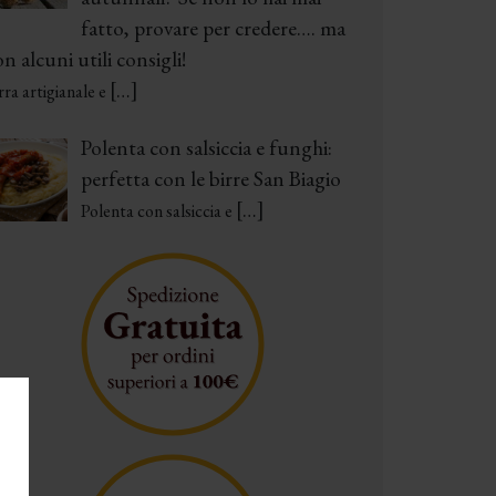
fatto, provare per credere…. ma
n alcuni utili consigli!
[…]
rra artigianale e
Polenta con salsiccia e funghi:
perfetta con le birre San Biagio
[…]
Polenta con salsiccia e