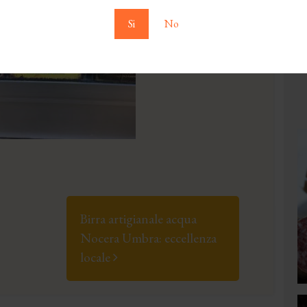
Si
No
Birra artigianale acqua
Nocera Umbra: eccellenza
locale