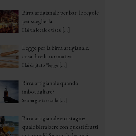
Birra artigianale per bar: le regole
per sceglierla
[…]
Hai un locale e ti stai
Legge per la birra artigianale:
cosa dice la normativa
[…]
Hai digitato “legge
Birra artigianale quando
imbottigliare?
[…]
Se ami gustare solo
Birra artigianale e castagne:
quale birra bere con questi frutti
autunnali? Se non lo hai mai