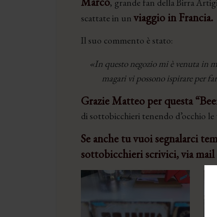
Marco
, grande fan della Birra Artig
viaggio in Francia.
scattate in un
Il suo commento è stato:
«In questo negozio mi è venuta in m
magari vi possono ispirare per fa
Grazie Matteo per questa “Beer
di sottobicchieri tenendo d’occhio le
Se anche tu vuoi segnalarci tem
sottobicchieri scrivici, via mail