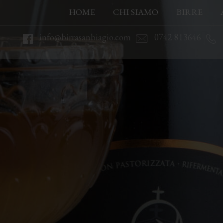
HOME
CHI SIAMO
BIRRE
info@birrasanbiagio.com
0742 813646