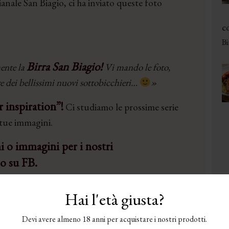
ianale San Biagio, ci ha inviato queste foto
co
Bi
Birra San Biagio!
ente la
Vi mando le foto,
re dei bellissimi nuovi sottobicchieri…
»
 inspiration”!
Ci studiamo le prossime serie
 tue immagini.
i o immagini per i nostri
 o su FB.
Hai l'età giusta?
Devi avere almeno 18 anni per acquistare i nostri prodotti.